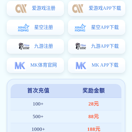
首页
体育热点
正文
明晨，阿森纳将在主场迎战西班牙劲旅马德里竞技，这场欧
冠半决赛的较量将决定谁能踏上本赛季的决赛之路。阿森纳
作为英超强队，近年来在欧洲赛场上的表现逐渐回暖，而马
竞则以其顽强的防守和高效的反击著称。本文将从四个方面
详细分析这场比赛，包括球队状态、战术对比、关键球员以
及历史交锋记录，旨在为读者呈现出一幅全面而生动的比赛
画面。究竟哪一方能够在这场重头戏中胜出，获得晋级资
格，让我们拭目以待。
1、球队当前状态
阿森纳近期状态火热，在联赛中展现出了极强的竞争力。他
们在攻防两端都保持着良好的平衡，尤其是进攻线上的发挥
令人印象深刻。年轻球员们逐渐成熟，加上经验丰富的老将