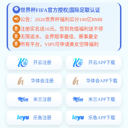
下载APP
凯恩称赞阿森纳实力强劲欧冠决赛将迎
来势均力敌的对决
2026-06-24 13:56
阅读 37 次