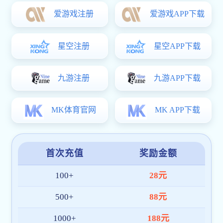
首页
体育热点
正文
这篇文章将深入分析凯恩对阿森纳实力的称赞，以及即将到
来的欧冠决赛中，阿森纳与对手之间势均力敌的较量。首
先，我们将探讨凯恩为何认为阿森纳的实力强劲，这包括球
队的战术安排、球员个人能力、以及整体团队协作等因素。
接着，我们会分析在欧冠决赛中，阿森纳如何在面对强劲对
手时展现出竞争力，并预判比赛可能带来的精彩瞬间。此
外，还会讨论历史交锋记录以及心理状态对比赛结果的重要
影响。最后，文章将总结这些因素如何共同构成一场高度期
待的巅峰对决。
1、凯恩称赞阿森纳原因
凯恩作为英超联赛的一名顶级前锋，他对于其他球队的评价
尤其具有权威性。他在近期采访中盛赞阿森纳，认为他们的