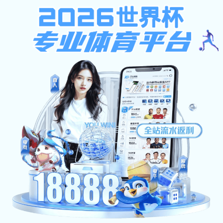
注册入口
LEYU乐鱼在线登录入口
·
体育观看更便捷
连接你的赛事视野，打造球迷专属的数字主场。
leyu乐鱼
在线登录入口网页版
提供多终端支持、高清视频、 实时比
分与赛事推荐，让你随时随地畅享体育内容。
网页端入口