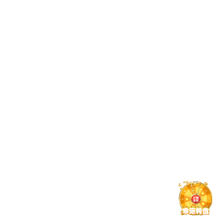
身份验证
网络防护
多因子登录、行为识
WAF规则、异常流量识
别、设备绑定
别、服务稳定性保障
安全核心
数据加密
行为审计
字段加密、权限分级、
关键操作日志、行为追
存储隔离
踪、风险溯源支持