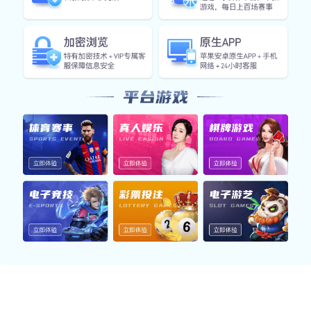
查看、数据浏览与多端同步，结合高清直播与智能提醒，为
用户带来高效、流畅的体验。
体育App
聚合热门体育赛事，覆盖足球、篮球、电竞等领域，提供数
据查询、直播内容与资讯提醒，助您快速掌握赛场动向。